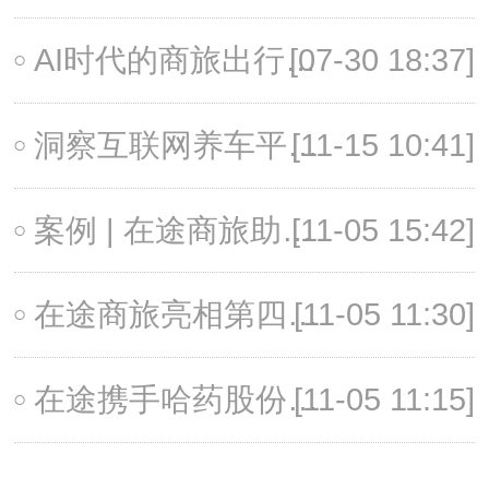
AI时代的商旅出行——效率·成本·合规
[07-30 18:37]
洞察互联网养车平台的差旅管理痛点，在途商旅全面赋能途虎养车
[11-15 10:41]
案例 | 在途商旅助力中欧商学院AMP班，量身打造高品质毕业研学之旅
[11-05 15:42]
在途商旅亮相第四届全球企业行政峰会
[11-05 11:30]
在途携手哈药股份，为国企打造合规高效出行服务平台
[11-05 11:15]