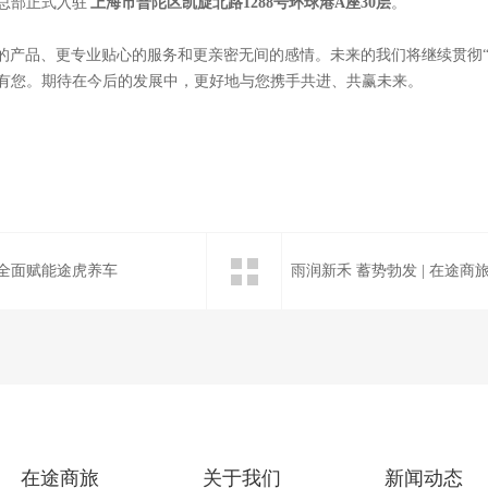
总部正式入驻
上海市普陀区凯旋北路1288号环球港A座30层
。
价值的产品、更专业贴心的服务和更亲密无间的感情。未来的我们将继续贯彻
有您。期待在今后的发展中，更好地与您携手共进、共赢未来。
全面赋能途虎养车
雨润新禾 蓄势勃发 | 在途
在途商旅
关于我们
新闻动态