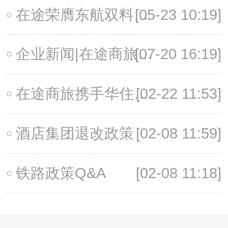
在途荣膺东航双料奖项，“狂飙”商旅赛道！点击解锁→
[05-23 10:19]
[07-20 16:19]
企业新闻|在途商旅亮相2021未来大会，以数字化差旅为企业创造价值
在途商旅携手华住集团，权益升级活动上线啦
[02-22 11:53]
酒店集团退改政策
[02-08 11:59]
铁路政策Q&A
[02-08 11:18]